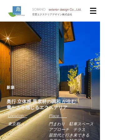
SORANO
exterior design Co.､Ltd.
空埜エクステリアデザイン株式会社
新築
奥行 立体感 異素材の調和 が生む
​豊かさを感じるエクステリア
Location
Place
東京都
門まわり 駐車スペース
アプローチ テラス
親世代と行き来できる