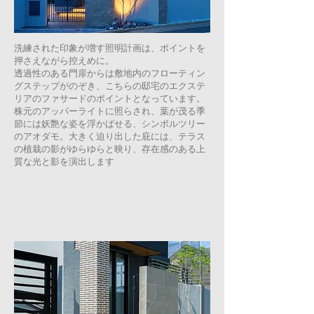
洗練された印象が増す照明計画は、ポイントを
押さえながら控えめに。
透過性のある門扉からは敷地内のフローティン
グステップがのぞき、こちらの邸宅のエクステ
リアのファサードのポイントとなっています。
株元のアッパーライトに照らされ、葉が茂る季
節には妖艶な姿を浮かばせる、シンボルツリー
のアオダモ。大きく迫り出した庇には、テラス
の植栽の影がゆらゆらと映り、存在感のある上
質な光と影を演出します