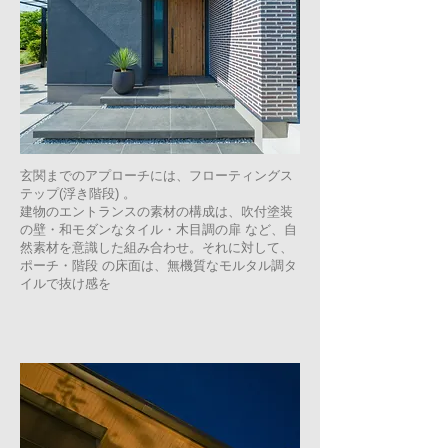
玄関までのアプローチには、フローティングス
テップ(浮き階段) 。
建物のエントランスの素材の構成は、吹付塗装
の壁・和モダンなタイル・木目調の扉 など、自
然素材を意識した組み合わせ。それに対して、
ポーチ・階段 の床面は、無機質なモルタル調タ
イルで抜け感を