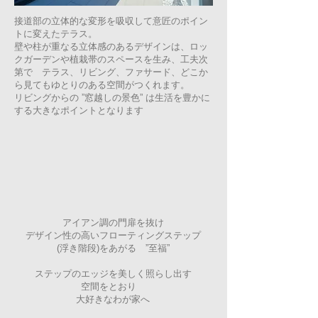
接道部の立体的な変形を吸収して意匠のポイン
トに変えたテラス。
壁や柱が重なる立体感のあるデザインは、ロッ
クガーデンや植栽帯のスペースを生み、工夫次
第で テラス、リビング、ファサード、どこか
ら見てもゆとりのある空間がつくれます。
リビングからの ”窓越しの景色” は生活を豊かに
する大きなポイントとなります
アイアン調の門扉を抜け
デザイン性の高いフローティングステップ
(浮き階段)をあがる ”至福”
ステップのエッジを美しく照らし出す
空間をとおり
大好きなわが家へ